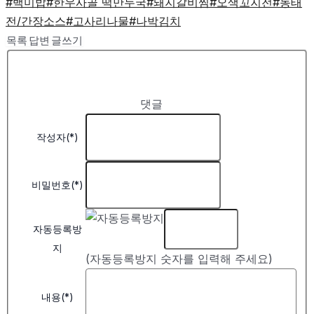
#백미밥
#한우사골 떡만두국
#돼지갈비찜
#오색꼬지전
#동태
전/간장소스
#고사리나물
#나박김치
목록
답변
글쓰기
댓글
작성자(*)
비밀번호(*)
자동등록방
지
(자동등록방지 숫자를 입력해 주세요)
내용(*)