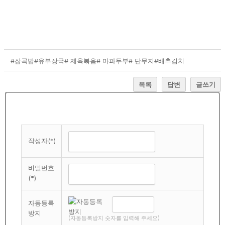
#잡곡밥
#유부장국
# 제육볶음
# 마파두부
# 단무지
#배추김치
목록
답변
글쓰기
작성자(*)
비밀번호
(*)
자동등록
방지
(자동등록방지 숫자를 입력해 주세요)