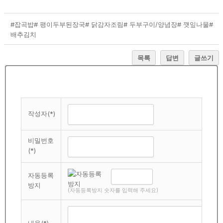
#잡곡밥
# 팽이두부된장국
# 닭감자조림
# 두부구이/양념장
# 깻잎나물
#
배추김치
목록
답변
글쓰기
작성자(*)
비밀번호
(*)
자동등록
방지
(자동등록방지 숫자를 입력해 주세요)